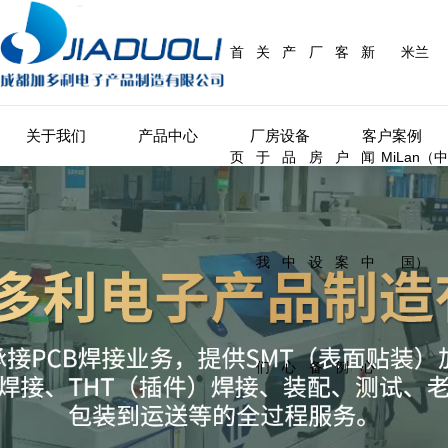
首
关
产
厂
客
新
米兰
关于我们
产品中心
厂房设备
客户案例
页
于
品
房
户
闻
MiLan（中
我
中
设
案
中
国）
们
心
备
例
心