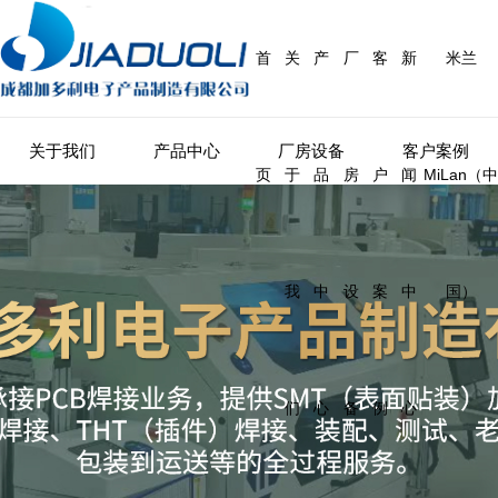
首
关
产
厂
客
新
米兰
关于我们
产品中心
厂房设备
客户案例
页
于
品
房
户
闻
MiLan（中
我
中
设
案
中
国）
们
心
备
例
心